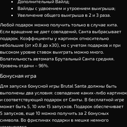
Дополнительный Вайлд;
Вайлды с удвоением и утроением выигрыша;
Увеличение общего выигрыша в 2 и 3 раза.
Любой подарок можно получить только в случае хита.
Если вращение не дает совпадений, Санта выбрасывает
подарок. Коэффициенты у картинок относительно
небольшие (от х0.8 до х30), но с учетом подарков и при
высоком уровне ставок выиграть можно много.
Волатильность автомата Брутальный Санта средняя.
Уровень отдачи – 96%.
Бонусная игра
Для запуска бонусной игры Brutal Santa должны быть
выполнены два условия: совпадение каких-либо картинок
и соответствующий подарок от Санты. В бесплатной игре
может быть 5, 10 или 15 запусков. Подарок обеспечивает
5 запусков, еще 10 можно получить за 2 бонусных
символа. Во фриспинах подарки в мешке немного
изменяются.