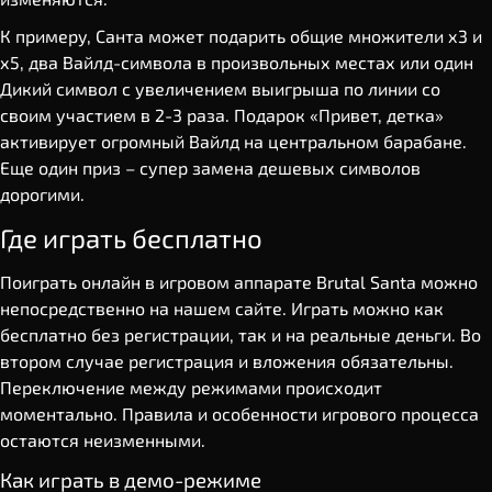
К примеру, Санта может подарить общие множители х3 и
х5, два Вайлд-символа в произвольных местах или один
Дикий символ с увеличением выигрыша по линии со
своим участием в 2-3 раза. Подарок «Привет, детка»
активирует огромный Вайлд на центральном барабане.
Еще один приз – супер замена дешевых символов
дорогими.
Где играть бесплатно
Поиграть онлайн в игровом аппарате Brutal Santa можно
непосредственно на нашем сайте. Играть можно как
бесплатно без регистрации, так и на реальные деньги. Во
втором случае регистрация и вложения обязательны.
Переключение между режимами происходит
моментально. Правила и особенности игрового процесса
остаются неизменными.
Как играть в демо-режиме