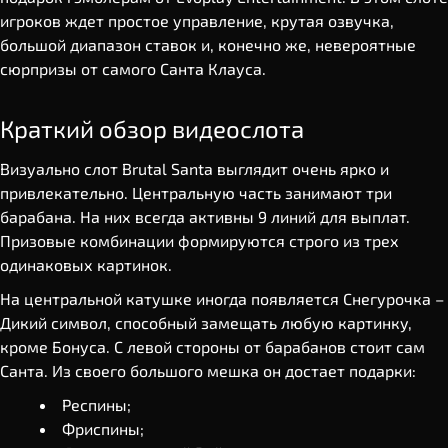
игроков ждет простое управление, крутая озвучка,
большой диапазон ставок и, конечно же, невероятные
сюрпризы от самого Санта Клауса.
Краткий обзор видеослота
Визуально слот Brutal Santa выглядит очень ярко и
привлекательно. Центральную часть занимают три
барабана. На них всегда активны 9 линий для выплат.
Призовые комбинации формируются строго из трех
одинаковых картинок.
На центральной катушке иногда появляется Снегурочка –
Дикий символ, способный замещать любую картинку,
кроме Бонуса. С левой стороны от барабанов стоит сам
Санта. Из своего большого мешка он достает подарки:
Респины;
Фриспины;