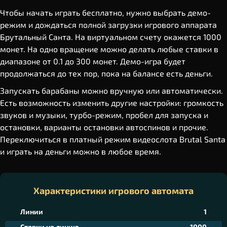
Чтобы начать играть бесплатно, нужно выбрать демо-
режим и дождаться полной загрузки игрового аппарата
Брутальный Санта. На виртуальном счету окажется 1000
монет. На одно вращение можно делать любые ставки в
диапазоне от 0.1 до 300 монет. Демо-игра будет
продолжаться до тех пор, пока на балансе есть деньги.
Запускать барабаны можно вручную или автоматически.
Есть возможность изменить другие настройки: громкость
звуков и музыки, турбо-режим, пробел для запуска и
остановки, варианты остановки автоспинов и прочие.
Переключиться в платный режим видеослота Brutal Santa
и играть на деньги можно в любое время.
Характеристики игрового автомата
Линии
1
Ставки на линию
1000