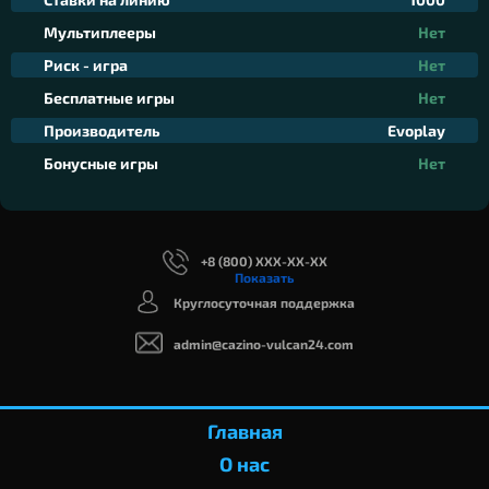
Мультиплееры
Нет
Риск - игра
Нет
Бесплатные игры
Нет
Производитель
Evoplay
Бонусные игры
Нет
+8 (800) XXX-XX-XX
Показать
Круглосуточная поддержка
admin@cazino-vulcan24.com
Главная
О нас